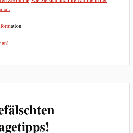
nnen.
nform
ation.
r an!
efälschten
getipps!